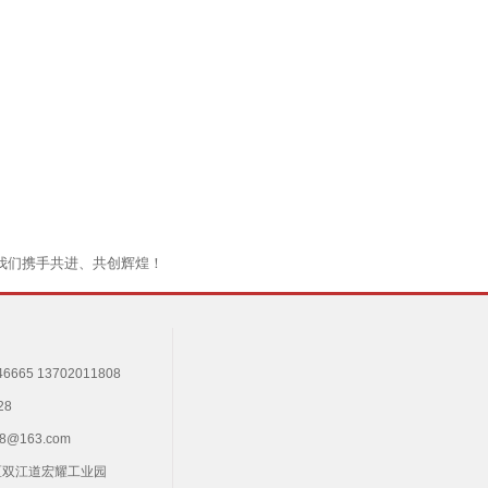
我们携手共进、共创辉煌！
665 13702011808
28
8@163.com
区双江道宏耀工业园