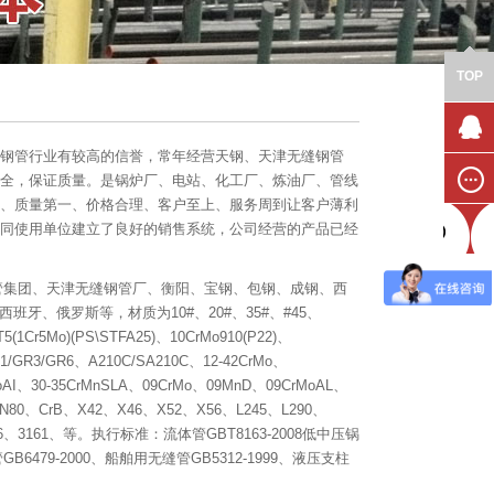
TOP
钢管行业有较高的信誉，常年经营天钢、天津无缝钢管
联系我
全，保证质量。是锅炉厂、电站、化工厂、炼油厂、管线
们
、质量第一、价格合理、客户至上、服务周到让客户薄利
在线留
同使用单位建立了良好的销售系统，公司经营的产品已经
言
津钢管集团、天津无缝钢管厂、衡阳、宝钢、包钢、成钢、西
牙、俄罗斯等，材质为10#、20#、35#、#45、
1Cr5Mo)(PS\STFA25)、10CrMo910(P22)、
1/GR3/GR6、A210C/SA210C、12-42CrMo、
MoAI、30-35CrMnSLA、09CrMo、09MnD、09CrMoAL、
、N80、CrB、X42、X46、X52、X56、L245、L290、
21、316、3161、等。执行标准：流体管GBT8163-2008低中压锅
GB6479-2000、船舶用无缝管GB5312-1999、液压支柱