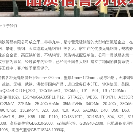
>
关于我们
钢铁贸易有限公司成立于二零零九年，是专营无缝钢管的大型物资流通企业，在
钢、攀钢、衡钢、天津港鑫无缝钢管厂等各大厂家生产的优质无缝钢管，规格齐
业的合金管、高压锅炉管、不锈钢管、优质钢板配送单位。公司一贯以服务第一
实守信为宗旨。经过多年的经营，已经同全国各大钢厂建立了稳固的供货系统，
要工程中，客户给予极高评价。
各种无缝钢管外径8mm~720mm，壁厚1mm~120mm，现与冶钢，天
诚德、无锡、武钢、洪都等国内产品，进口业务日本JFE、NKK德国、美国、西班
n(Q345B C D E),20G、12Cr1MoVG、12CrMo、T91、P91、T9（1Cr9Mo）、T5(
iB(钢研102)、15CrMoG(A335P11 P12、STFA22)、WB36、TP347H、A333GR
5Cr2MoV、27SIMo、25-40CrMnMo、35Mo2VNb、34CrMo、20-40Cr、38Cr
、09CrCnSb、13CrMo44、320、360、410、A53、SA106B、D40、D58、D60
1MoWvTIB、J55、K55、L80、P110、1Cr18N19T1、0Cr18N19、304、3
2008、高压锅炉管GB5310-2008、石油裂化管、GB9948-2008、化肥设备专用管
-1998、高压气瓶管GB/T18248-1999等。