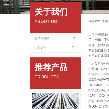
关于我们
ABOUT US
当前位置 :
主页
天津中和伟业
总经理致辞
厂、冶钢、宝
输送工程等行
企业文化
多销为原则诚
使用在许多重
本公司专业销售
推荐产品
宁特钢、鞍钢、
27SiMn、16M
PRODUCTS
12Cr2MoWVT
20CrNIMo、2
07Cr2ALMo
L360、12Cr
炉管GB3087-
管GB/T14976