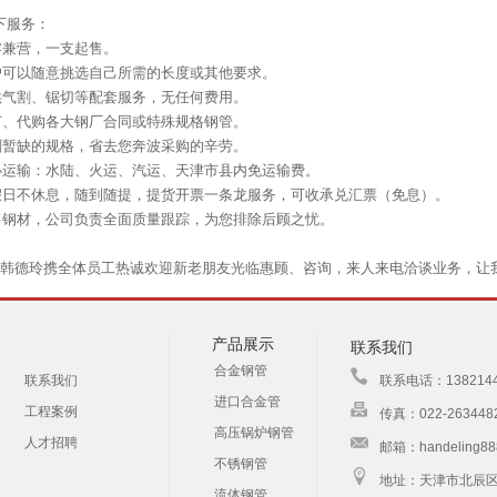
下服务：
兼营，一支起售。
以随意挑选自己所需的长度或其他要求。
割、锯切等配套服务，无任何费用。
代购各大钢厂合同或特殊规格钢管。
缺的规格，省去您奔波采购的辛劳。
输：水陆、火运、汽运、天津市县内免运输费。
不休息，随到随提，提货开票一条龙服务，可收承兑汇票（免息）。
材，公司负责全面质量跟踪，为您排除后顾之忧。
德玲携全体员工热诚欢迎新老朋友光临惠顾、咨询，来人来电洽谈业务，让
产品展示
联系我们
合金钢管
联系我们
联系电话：13821446
进口合金管
工程案例
传真：022-263448
高压锅炉钢管
人才招聘
邮箱：handeling88
不锈钢管
地址：天津市北辰
流体钢管